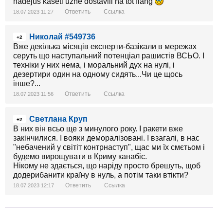
nadejus kaseti uzhe dostavili na tot flang
Ответить
Ссылка
18.07.2023 11:27
Николай #549736
+2
Вже декілька місяців експерти-базікали в мережах
серуть що наступальний потенціал рашистів ВСЬО. І
техніки у них нема, і моральний дух на нулі, і
дезертири один на одному сидять...Чи це щось
інше?...
Ответить
Ссылка
18.07.2023 11:56
Светлана Круп
+2
В них він всьо ще з минулого року. І ракети вже
закінчилися. І вояки деморалізовані. І взагалі, в нас
"небачений у світіт контрнаступ", щас ми їх смєтьом і
будемо вирощувати в Криму канабіс.
Нікому не здається, що наріду просто брешуть, щоб
додерибанити країну в нуль, а потім таки втікти?
Ответить
Ссылка
18.07.2023 12:17