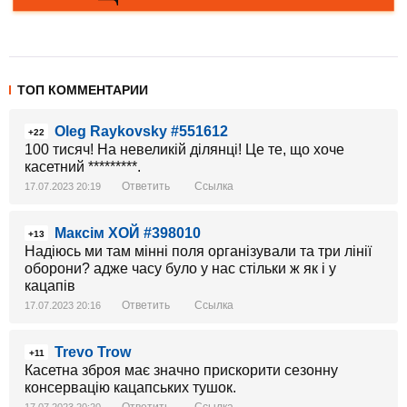
ТОП КОММЕНТАРИИ
Oleg Raykovsky #551612
+22
100 тисяч! На невеликій ділянці! Це те, що хоче
касетний *********.
Ответить
Ссылка
17.07.2023 20:19
Максім ХОЙ #398010
+13
Надіюсь ми там мінні поля організували та три лінії
оборони? адже часу було у нас стільки ж як і у
кацапів
Ответить
Ссылка
17.07.2023 20:16
Trevo Trow
+11
Касетна зброя має значно прискорити сезонну
консервацію кацапських тушок.