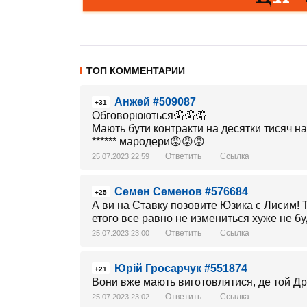
ТОП КОММЕНТАРИИ
Анжей #509087
+31
Обговорюються🤦🤦🤦
Мають бути контракти на десятки тисяч на
****** мародери😡😡😡
Ответить
Ссылка
25.07.2023 22:59
Семен Семенов #576684
+25
А ви на Ставку позовите Юзика с Лисим! Т
етого все равно не измениться хуже не бу
Ответить
Ссылка
25.07.2023 23:00
Юрій Гросарчук #551874
+21
Вони вже мають виготовлятися, де той Дро
Ответить
Ссылка
25.07.2023 23:02