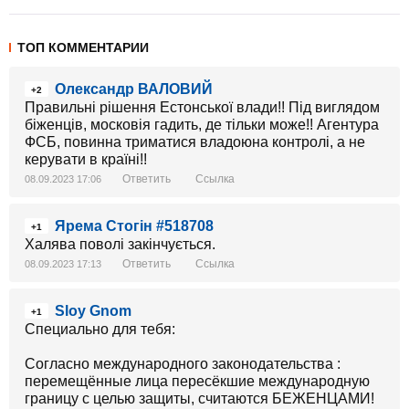
ТОП КОММЕНТАРИИ
Олександр ВАЛОВИЙ
+2
Правильні рішення Естонської влади!! Під виглядом
біженців, московія гадить, де тільки може!! Агентура
ФСБ, повинна триматися владоюна контролі, а не
керувати в країні!!
Ответить
Ссылка
08.09.2023 17:06
Ярема Стогін #518708
+1
Халява поволі закінчується.
Ответить
Ссылка
08.09.2023 17:13
Sloy Gnom
+1
Специально для тебя:
Согласно международного законодательства :
перемещённые лица пересёкшие международную
границу с целью защиты, считаются БЕЖЕНЦАМИ!