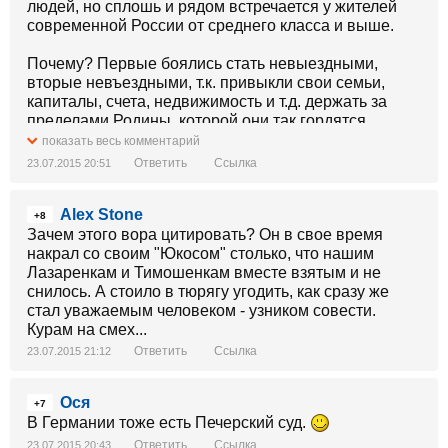
людей, но сплошь и рядом встречается у жителей
современной России от среднего класса и выше.
Почему? Первые боялись стать невыездными,
вторые невъездными, т.к. привыкли свои семьи,
капиталы, счета, недвижимость и т.д. держать за
пределами Родины, которой они так гордятся.
показать весь комментарий
Процесс пошел. Сначала Кобзон пожаловался, что
Ответить
Ссылка
23.07.2015 20:51
не может увидеть дочь Наталью и любимых внуков,
проживающих в Великобритании, да, еще ему
Alex Stone
пришлось отменить гастроли в Венгрии, теперь
+8
Валерия с мужем...
Зачем этого вора цитировать? Он в свое время
накрал со своим "Юкосом" столько, что нашим
Согласитесь, самым хитрым оказался Олег Табаков,
Лазаренкам и Тимошенкам вместе взятым и не
который на следующий день стал кричать, что его
снилось. А стоило в тюрягу угодить, как сразу же
неправильно поняли, приведя "вырванные цитаты
стал уважаемым человеком - узником совести.
об украинцах". Переживший 4-х генсеков и 3-х
Курам на смех...
президентов России "народный артист" сразу понял
Ответить
Ссылка
23.07.2015 21:12
откуда и куда подул сильный ветер.
-
Ося
+7
В Германии тоже есть Печерский суд.
[Зображення недоступне] ,
Ответить
Ссылка
23.07.2015 20:43