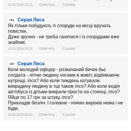
Ответить
Ссылка
12.01.2024 23:15
Серая Лиса
+51
Як тільки побудують ті споруди на місці вручать
повістки.
Дуже зручно - не треба ганятися і із спорудами вже
знайомі.
Ответить
Ссылка
12.01.2024 23:15
Серая Лиса
+37
Коли молодий офіцер - розкачаний бичок бьє
солдата - літню людину ногами в живіт, відбиваючи
нутрощі, іпсо? Або коли тиждень катували
викрадену людину в тцк також іпсо? Або коли водія
автобуса із дітьми викрали просто на стоянці, іпсо?
Яйця по 17 грн за штуку, іпсо?
Прикладів безліч. І головне - ніяких вироків нема і не
буде.
Ответить
Ссылка
13.01.2024 00:32