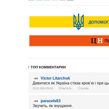
ТОП КОММЕНТАРИИ
Victor Litarchuk
+25
Дивитися як Україна стікає кровʼю і при ц
Ответить
Ссылка
23.01.2024 06:49
parazels83
+24
Звучить, як знущання.