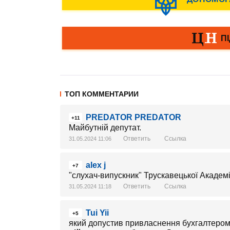
ТОП КОММЕНТАРИИ
PREDATOR PREDATOR
+11
Майбутній депутат.
Ответить
Ссылка
31.05.2024 11:06
alex j
+7
"слухач-випускник" Трускавецької Академії 
Ответить
Ссылка
31.05.2024 11:18
Tui Yii
+5
який допустив привласнення бухгалтером