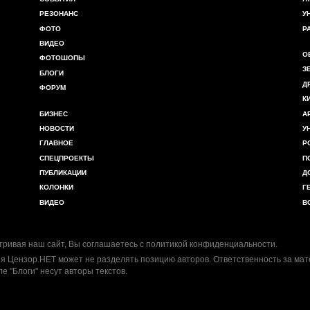
РЕЗОНАНС
У
ФОТО
Р
ВИДЕО
О
ФОТОШОПЫ
З
БЛОГИ
Д
ФОРУМ
К
БИЗНЕС
А
НОВОСТИ
У
ГЛАВНОЕ
Р
СПЕЦПРОЕКТЫ
П
ПУБЛИКАЦИИ
Д
КОЛОНКИ
Г
ВИДЕО
В
ривая наш сайт, Вы соглашаетесь с
политикой конфиденциальности
.
я Цензор.НЕТ может не разделять позицию авторов. Ответственность за ма
ле "Блоги" несут авторы текстов.