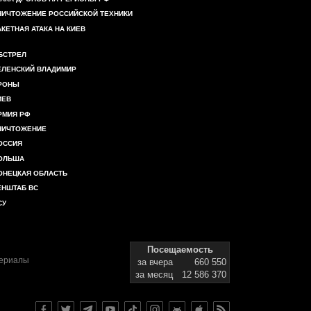
НИЧТОЖЕНИЕ РОССИЙСКОЙ ТЕХНИКИ
АКЕТНАЯ АТАКА НА КИЕВ
БСТРЕЛ
ЕЛЕНСКИЙ ВЛАДИМИР
РОНЫ
ИЕВ
РМИЯ РФ
НИЧТОЖЕНИЕ
ОССИЯ
ОЛЬША
ОНЕЦКАЯ ОБЛАСТЬ
ЕНШТАБ ВС
СУ
Посещаемость
териалы
за вчера
660 550
за месяц
12 586 370