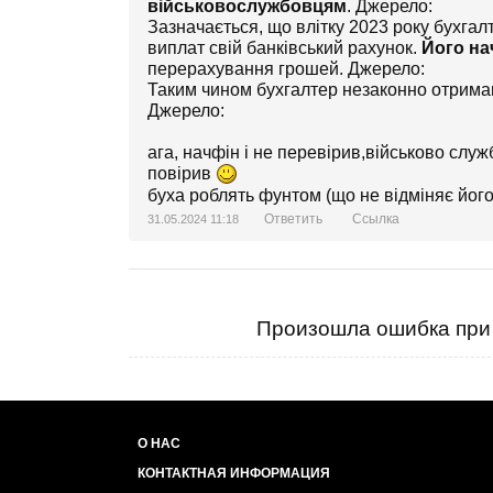
військовослужбовцям
. Джерело:
Зазначається, що влітку 2023 року бухга
виплат свій банківський рахунок.
Його на
перерахування грошей. Джерело:
Таким чином бухгалтер незаконно отрим
Джерело:
ага, начфін і не перевірив,військово слу
повірив
буха роблять фунтом (що не відміняє його
Ответить
Ссылка
31.05.2024 11:18
Произошла ошибка при 
О НАС
КОНТАКТНАЯ ИНФОРМАЦИЯ