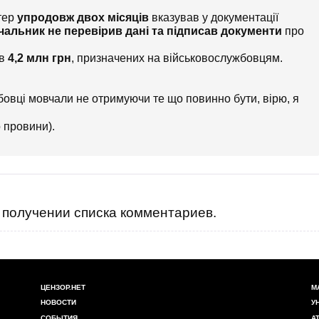
лтер
упродовж двох місяців
вказував у документації
чальник не перевірив дані та підписав документи
про
ав
4,2 млн грн
, призначених на військовослужбовцям.
жбовці мовчали не отримуючи те що повинно бути, вірю, я
 провини).
получении списка комментариев.
ЦЕНЗОР.НЕТ
М
НОВОСТИ
У
СОБЫТИЯ
А