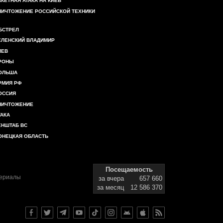
АКЕТНАЯ АТАКА НА КИЕВ
НИЧТОЖЕНИЕ РОССИЙСКОЙ ТЕХНИКИ
БСТРЕЛ
ЕЛЕНСКИЙ ВЛАДИМИР
ИЕВ
РОНЫ
ОЛЬША
РМИЯ РФ
ОССИЯ
НИЧТОЖЕНИЕ
ТАКА
ЕНШТАБ ВС
ОНЕЦКАЯ ОБЛАСТЬ
Посещаемость
териалы
за вчера
657 660
за месяц
12 586 370