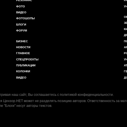
РЕЗОНАНС
Р
ФОТО
У
ВИДЕО
О
ФОТОШОПЫ
З
БЛОГИ
К
ФОРУМ
Д
БИЗНЕС
П
НОВОСТИ
А
ГЛАВНОЕ
Р
СПЕЦПРОЕКТЫ
У
ПУБЛИКАЦИИ
А
КОЛОНКИ
Г
ВИДЕО
Д
ривая наш сайт, Вы соглашаетесь с
политикой конфиденциальности
.
я Цензор.НЕТ может не разделять позицию авторов. Ответственность за ма
ле "Блоги" несут авторы текстов.