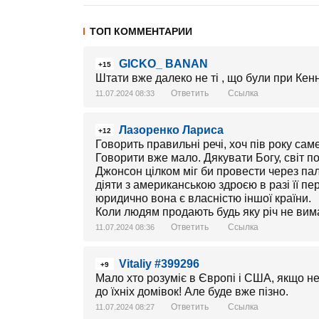
ТОП КОММЕНТАРИИ
GICKO_ BANAN
+15
Штати вже далеко не тi , що були при Кенне
Ответить
Ссылка
11.07.2024 08:33
Лазоренко Лариса
+12
Говорить правильні речі, хоч пів року сам
Говорити вже мало. Дякувати Богу, світ поч
Джонсон цілком міг би провести через пал
діяти з американською здроєю в разі її пе
юридично вона є власністю іншої країни.
Коли людям продають будь яку річ не вим
Ответить
Ссылка
11.07.2024 08:36
Vitaliy #399296
+9
Мало хто розуміє в Європі і США, якщо не
до їхніх домівок! Але буде вже пізно.
Ответить
Ссылка
11.07.2024 08:27