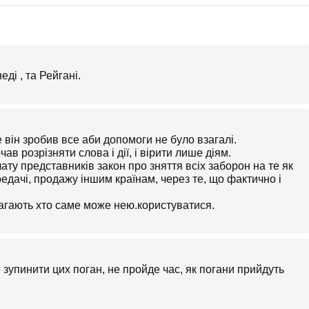
ді , та Рейгані.
е він зробив все аби допомоги не було взагалі.
ав розрізняти слова і дії, і вірити лише діям.
ату представників закон про зняття всіх заборон на те як
редачі, продажу іншим країнам, через те, що фактично і
агають хто саме може нею.користуватися.
 зупинити цих поган, не пройде час, як погани прийдуть