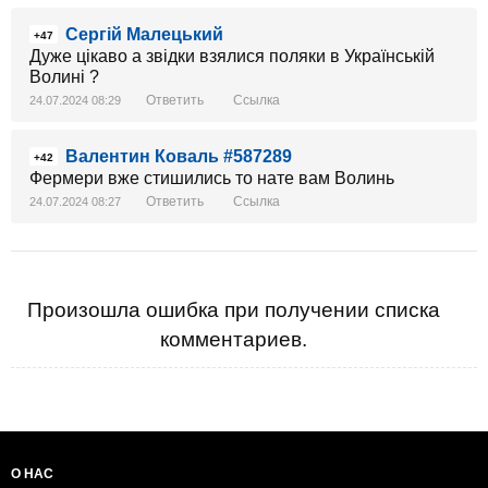
Сергій Малецький
+47
Дуже цікаво а звідки взялися поляки в Українській
Волині ?
Ответить
Ссылка
24.07.2024 08:29
Валентин Коваль #587289
+42
Фермери вже стишились то нате вам Волинь
Ответить
Ссылка
24.07.2024 08:27
Произошла ошибка при получении списка
комментариев.
О НАС