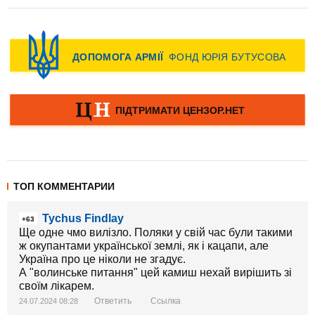
ТОП КОММЕНТАРИИ
Tychus Findlay
+63
Ще одне чмо вилізло. Поляки у свій час були такими
ж окупантами української землі, як і кацапи, але
Україна про це ніколи не згадує.
А "волинське питання" цей камиш нехай вирішить зі
своїм лікарем.
Ответить
Ссылка
24.07.2024 08:28