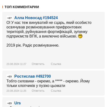
ТОП КОММЕНТАРИИ
Алла Новосад #194524
+27
О! У нас теж винуватий не сцарь, який особисто
освячував розміновування прифронтових
територій, руйнування фортифікацій, зупинку
підприємств ВПК, а виключно військові.
2019 рік. Радіє розмінуванню.
Ответить
Ссылка
23.08.2024 11:27
Ростислав #492700
+23
Тобто силовики - окремо, а ***** - окремо. Йому
тільки хлопчиків у пузіко цьомати
Ответить
Ссылка
23.08.2024 11:25
Urs
+23