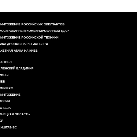
НИЧТОЖЕНИЕ РОССИЙСКИХ ОККУПАНТОВ
АССИРОВАННЫЙ КОМБИНИРОВАННЫЙ УДАР
НИЧТОЖЕНИЕ РОССИЙСКОЙ ТЕХНИКИ
ТАКА ДРОНОВ НА РЕГИОНЫ РФ
АКЕТНАЯ АТАКА НА КИЕВ
БСТРЕЛ
ЕЛЕНСКИЙ ВЛАДИМИР
РОНЫ
ИЕВ
РМИЯ РФ
НИЧТОЖЕНИЕ
ОССИЯ
ОЛЬША
ОНЕЦКАЯ ОБЛАСТЬ
СУ
ЕНШТАБ ВС