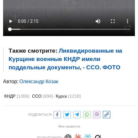
Также смотрите:
Ликвидированные на
Курщине военные КНДР имели
поддельные документы, - ССО. ФОТО
Автор:
Олександр Козак
КНДР
(1306)
ССО
(694)
Курск
(1218)
ПОДЕЛИТЬСЯ:
Мне нравится
ПОДЫТОЖИТЬ: