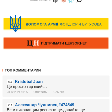
ТОП КОММЕНТАРИИ
Kristobal Juan
+18
Це просто тир якийсь
Ответить
Ссылка
23.12.2024 10:05
Александр Чуднивец #474549
+13
Всім виконавцям респектище-давайте ще...