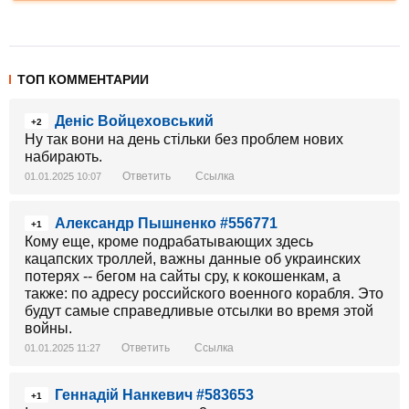
ТОП КОММЕНТАРИИ
Деніс Войцеховський
+2
Ну так вони на день стільки без проблем нових
набирають.
Ответить
Ссылка
01.01.2025 10:07
Александр Пышненко #556771
+1
Кому еще, кроме подрабатывающих здесь
кацапских троллей, важны данные об украинских
потерях -- бегом на сайты сру, к кокошенкам, а
также: по адресу российского военного корабля. Это
будут самые справедливые отсылки во время этой
войны.
Ответить
Ссылка
01.01.2025 11:27
Геннадій Нанкевич #583653
+1