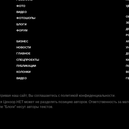
ФОТО
У
ВИДЕО
О
ФОТОШОПЫ
З
БЛОГИ
Д
ФОРУМ
Р
БИЗНЕС
А
НОВОСТИ
У
ГЛАВНОЕ
Д
СПЕЦПРОЕКТЫ
К
ПУБЛИКАЦИИ
П
КОЛОНКИ
В
ВИДЕО
Г
ривая наш сайт, Вы соглашаетесь с
политикой конфиденциальности
.
я Цензор.НЕТ может не разделять позицию авторов. Ответственность за ма
ле "Блоги" несут авторы текстов.