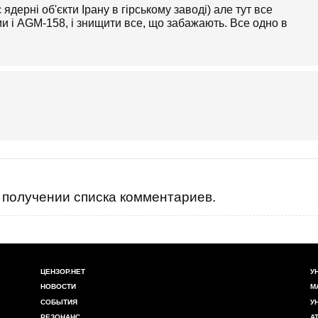
ядерні об'єкти Ірану в гірському заводі) але тут все
и і AGM-158, і знищити все, що забажають. Все одно в
получении списка комментариев.
ЦЕНЗОР.НЕТ
У
НОВОСТИ
М
СОБЫТИЯ
У
РЕЗОНАНС
А