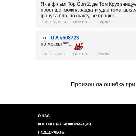
Як в фільмі Top Gun 2, де Том Круз знищує 
простіше, можна завдати удар томагавкам
ірануса ппо, по факту, не працює.
Ответить
Ссылка
03.01.2025 07:34
U A #508723
+1
по москві ***..
Ответить
Ссылка
03.01.2025 08:06
Произошла ошибка при 
О НАС
КОНТАКТНАЯ ИНФОРМАЦИЯ
ПОДДЕРЖАТЬ