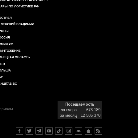
ДАРЫ ПО ЛОГИСТИКЕ РФ
БСТРЕЛ
ЕЛЕНСКИЙ ВЛАДИМИР
РОНЫ
ОССИЯ
РМИЯ РФ
НИЧТОЖЕНИЕ
ОНЕЦКАЯ ОБЛАСТЬ
ИЕВ
ОЛЬША
СУ
ЕНШТАБ ВС
Посещаемость
териалы
за вчера
673 189
за месяц
12 586 370