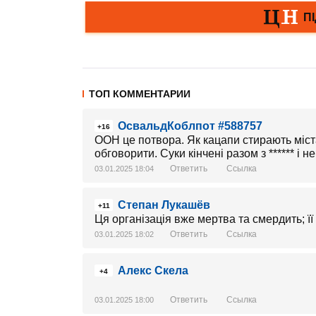
ТОП КОММЕНТАРИИ
ОсвальдКоблпот #588757
+16
ООН це потвора. Як кацапи стирають міста
обговорити. Суки кінчені разом з ****** і 
Ответить
Ссылка
03.01.2025 18:04
Степан Лукашёв
+11
Ця організація вже мертва та смердить; її
Ответить
Ссылка
03.01.2025 18:02
Алекс Скела
+4
Ответить
Ссылка
03.01.2025 18:00