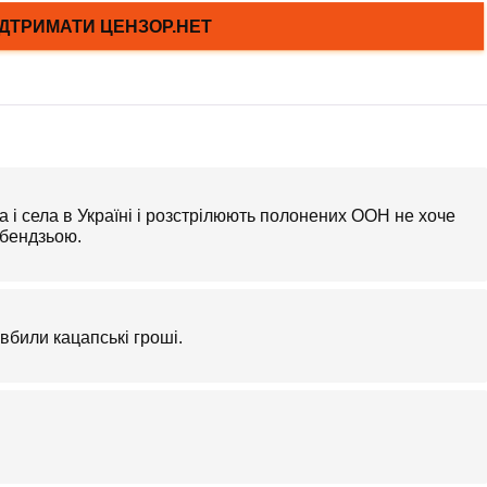
 і села в Україні і розстрілюють полонених ООН не хоче
небендзьою.
 вбили кацапські гроші.