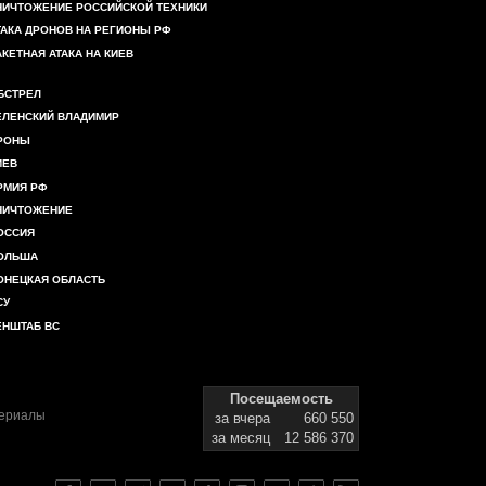
НИЧТОЖЕНИЕ РОССИЙСКОЙ ТЕХНИКИ
ТАКА ДРОНОВ НА РЕГИОНЫ РФ
АКЕТНАЯ АТАКА НА КИЕВ
БСТРЕЛ
ЕЛЕНСКИЙ ВЛАДИМИР
РОНЫ
ИЕВ
РМИЯ РФ
НИЧТОЖЕНИЕ
ОССИЯ
ОЛЬША
ОНЕЦКАЯ ОБЛАСТЬ
СУ
ЕНШТАБ ВС
Посещаемость
териалы
за вчера
660 550
за месяц
12 586 370