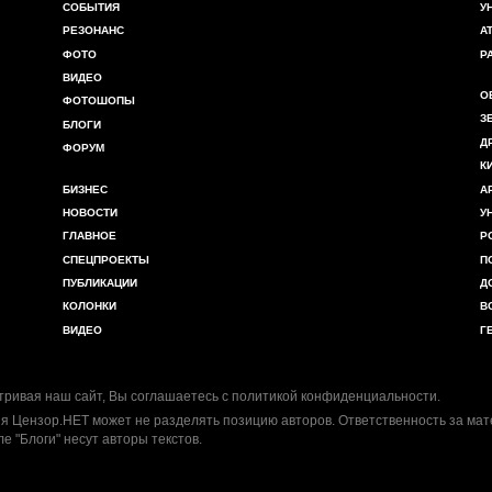
СОБЫТИЯ
У
РЕЗОНАНС
А
ФОТО
Р
ВИДЕО
О
ФОТОШОПЫ
З
БЛОГИ
Д
ФОРУМ
К
БИЗНЕС
А
НОВОСТИ
У
ГЛАВНОЕ
Р
СПЕЦПРОЕКТЫ
П
ПУБЛИКАЦИИ
Д
КОЛОНКИ
В
ВИДЕО
Г
ривая наш сайт, Вы соглашаетесь с
политикой конфиденциальности
.
я Цензор.НЕТ может не разделять позицию авторов. Ответственность за ма
ле "Блоги" несут авторы текстов.