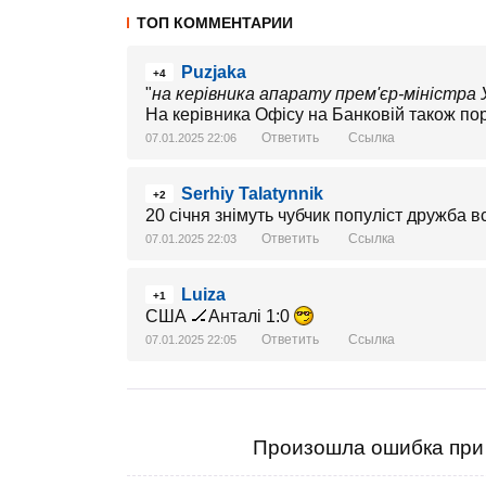
ТОП КОММЕНТАРИИ
Puzjaka
+4
"
на керівника апарату прем'єр-міністра
На керівника Офісу на Банковій також по
Ответить
Ссылка
07.01.2025 22:06
Serhiy Talatynnik
+2
20 січня знімуть чубчик популіст дружба вс
Ответить
Ссылка
07.01.2025 22:03
Luiza
+1
США 🏒Анталі 1:0
Ответить
Ссылка
07.01.2025 22:05
Произошла ошибка при 