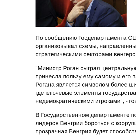
По сообщению Госдепартамента США
организовывал схемы, направленны
стратегическими секторами венгерс
"Министр Роган сыграл центральную
принесла пользу ему самому и его п
Рогана является символом более ш
где ключевые элементы государств
недемократическими игроками", - го
В Государственном департаменте п
лидеров Венгрии бороться с корруп
прозрачная Венгрия будет способст