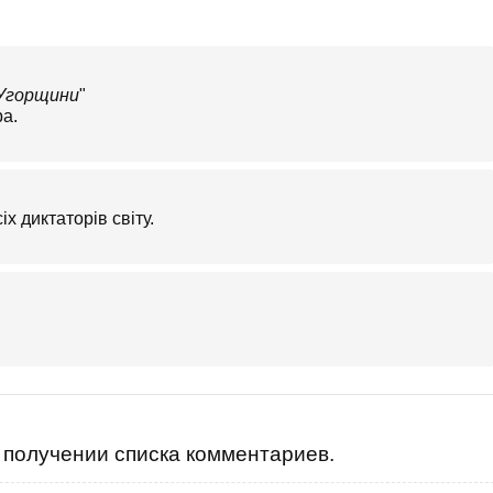
 Угорщини
"
ра.
іх диктаторів світу.
получении списка комментариев.