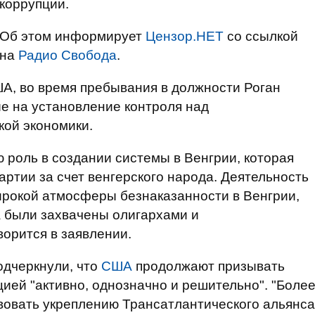
коррупции.
Об этом информирует
Цензор.НЕТ
со ссылкой
на
Радио Свобода
.
, во время пребывания в должности Роган
е на установление контроля над
кой экономики.
 роль в создании системы в Венгрии, которая
артии за счет венгерского народа. Деятельность
ирокой атмосферы безнаказанности в Венгрии,
а были захвачены олигархами и
ворится в заявлении.
одчеркнули, что
США
продолжают призывать
цией "активно, однозначно и решительно". "Боле
вовать укреплению Трансатлантического альянса