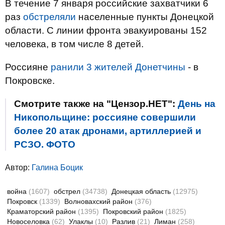
В течение 7 января российские захватчики 6
раз
обстреляли
населенные пункты Донецкой
области. С линии фронта эвакуированы 152
человека, в том числе 8 детей.
Россияне
ранили 3 жителей Донетчины
- в
Покровске.
Смотрите также на "Цензор.НЕТ":
День на
Никопольщине: россияне совершили
более 20 атак дронами, артиллерией и
РСЗО. ФОТО
Автор:
Галина Боцик
война
(1607)
обстрел
(34738)
Донецкая область
(12975)
Покровск
(1339)
Волновахский район
(376)
Краматорский район
(1395)
Покровский район
(1825)
Новоселовка
(62)
Улаклы
(10)
Разлив
(21)
Лиман
(258)