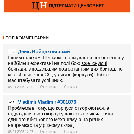
ТОП КОММЕНТАРИИ
Деніс Войцеховський
+13
Іншим шляхом. Шляхом спрямування поповнення у
найбільш ефективні на полі бою
вже існуючі
бригади, з подальшим розгортанням цих бригад, по
мірі збільшення ОС, у дивізії (корпуси). Тобто
масштабувати успішних.
Ответить
Ссылка
08.01.2025 12:09
Vladimir Vladimir #301876
+12
Проблема в тому, що корпуси створюються, а
підрозділи цього корпусу воюють не як частина
єдиного військового механізму, а на різних
напрямках та у різному складі
Ответить
Ссылка
08.01.2025 12:07