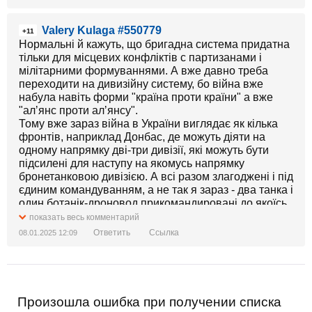
Valery Kulaga #550779
+11
Нормальні й кажуть, що бригадна система придатна
тільки для місцевих конфліктів с партизанами і
мілітарними формуваннями. А вже давно треба
переходити на дивизійну систему, бо війна вже
набула навіть форми "країна проти країни" а вже
"алʼянс проти алʼянсу".
Тому вже зараз війна в України виглядає як кілька
фронтів, наприклад Донбас, де можуть діяти на
одному напрямку дві-три дивізії, які можуть бути
підсилені для наступу на якомусь напрямку
бронетанковою дивізією. А всі разом злагоджені і під
єдиним командуванням, а не так я зараз - два танка і
один ботанік-дроновод прикомандировані до якоїсь
ТРО, яка сама розкидана від Купʼянська до
показать весь комментарий
Волновахи...
Ответить
Ссылка
08.01.2025 12:09
Произошла ошибка при получении списка