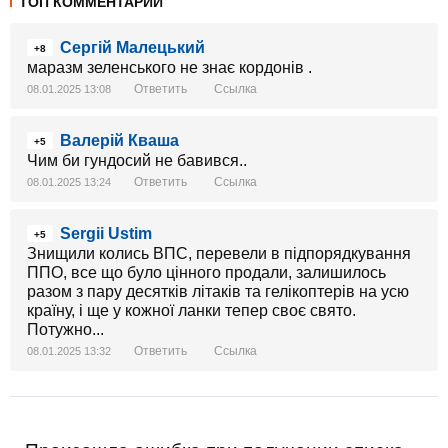
ТОП КОММЕНТАРИИ
Сергій Малецький
+8
маразм зеленського не знає кордонів .
Ответить
Ссылка
08.01.2025 13:08
Валерій Кваша
+5
Чим би гундосий не бавився..
Ответить
Ссылка
08.01.2025 13:24
Sergii Ustim
+5
Знищили колись ВПС, перевели в підпорядкування
ППО, все що було цінного продали, залишилось
разом з пару десятків літаків та гелікоптерів на усю
країну, і ще у кожної ланки тепер своє свято.
Потужно...
Ответить
Ссылка
08.01.2025 13:32