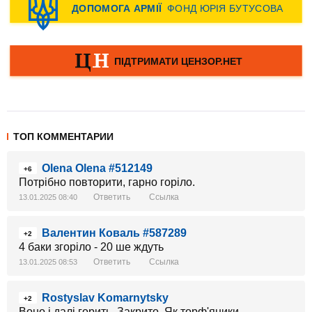
ТОП КОММЕНТАРИИ
Olena Olena #512149
+6
Потрібно повторити, гарно горіло.
Ответить
Ссылка
13.01.2025 08:40
Валентин Коваль #587289
+2
4 баки згоріло - 20 ше ждуть
Ответить
Ссылка
13.01.2025 08:53
Rostyslav Komarnytsky
+2
Воно і далі горить. Закрито. Як торф'яники.