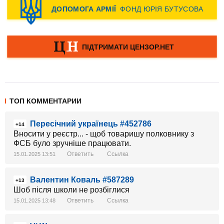
ТОП КОММЕНТАРИИ
Пересічний українець #452786
+14
Вносити у реєстр... - щоб товаришу полковнику з
ФСБ було зручніше працювати.
Ответить
Ссылка
15.01.2025 13:51
Валентин Коваль #587289
+13
Шоб після школи не розбіглися
Ответить
Ссылка
15.01.2025 13:48