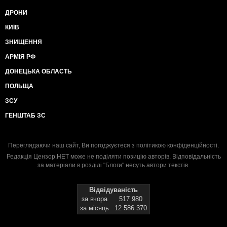
ДРОНИ
КИЇВ
ЗНИЩЕННЯ
АРМІЯ РФ
ДОНЕЦЬКА ОБЛАСТЬ
ПОЛЬЩА
ЗСУ
ГЕНШТАБ ЗС
Переглядаючи наш сайт, Ви погоджуєтеся з
політикою конфіденційності
.
Редакція Цензор.НЕТ може не поділяти позицію авторів. Відповідальність
за матеріали в розділі "Блоги" несуть автори текстів.
Відвідуваність
за вчора
517 980
за місяць
12 586 370