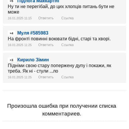
Підлога Маккартні
+5
Ну ти не перегібай, до цих хлопців питань бути не
може
Ответить
Ссылка
16.01.2025 11:15
Муля #585983
+4
На фронті повинні воювати бідні, старі та хворі.
Ответить
Ссылка
16.01.2025 11:25
Кирило Зімин
+3
Підніми свою стару попержену дупу і покажи, як
треба. Як ні - стули ...ло
Ответить
Ссылка
16.01.2025 11:25
Произошла ошибка при получении списка
комментариев.