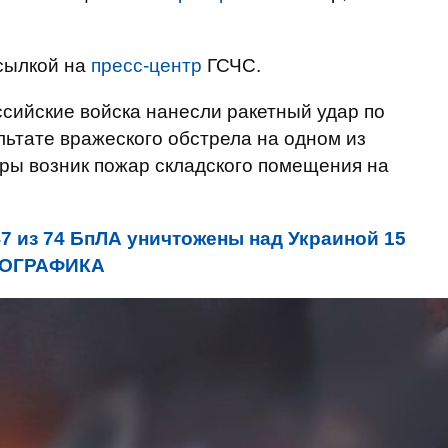
сылкой на
пресс-центр
ГСЧС.
ссийские войска нанесли ракетный удар по
льтате вражеского обстрела на одном из
ры возник пожар складского помещения на
 47 из 74 БпЛА уничтожены над Украиной 15
НФОГРАФИКА