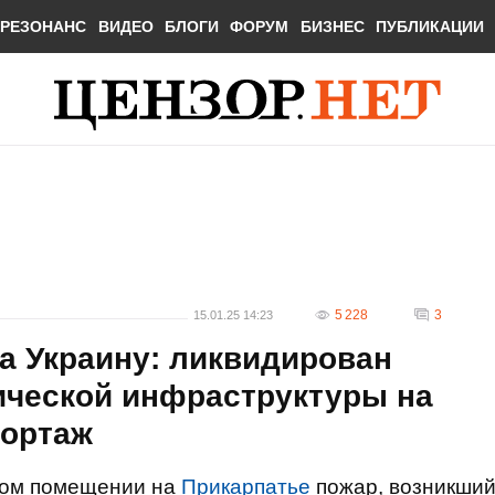
РЕЗОНАНС
ВИДЕО
БЛОГИ
ФОРУМ
БИЗНЕС
ПУБЛИКАЦИИ
5 228
3
15.01.25 14:23
а Украину: ликвидирован
ической инфраструктуры на
портаж
ком помещении на
Прикарпатье
пожар,
возникши