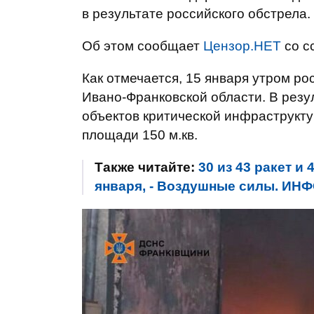
в результате российского обстрела.
Об этом сообщает
Цензор.НЕТ
со с
Как отмечается, 15 января утром ро
Ивано-Франковской области. В резу
объектов критической инфраструкту
площади 150 м.кв.
Также читайте:
30 из 43 ракет и
января, - Воздушные силы. И