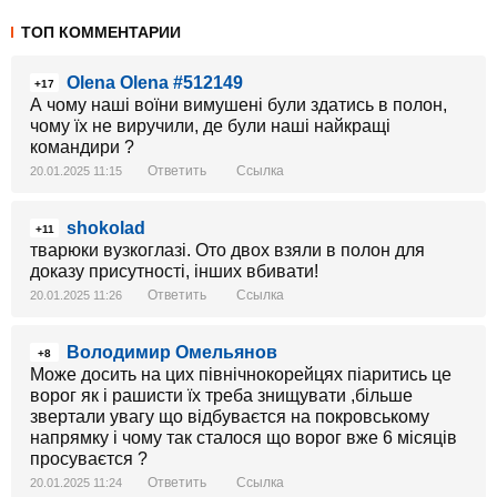
ТОП КОММЕНТАРИИ
Olena Olena #512149
+17
А чому наші воїни вимушені були здатись в полон,
чому їх не виручили, де були наші найкращі
командири ?
Ответить
Ссылка
20.01.2025 11:15
shokolad
+11
тварюки вузкоглазі. Ото двох взяли в полон для
доказу присутності, інших вбивати!
Ответить
Ссылка
20.01.2025 11:26
Володимир Омельянов
+8
Може досить на цих північнокорейцях піаритись це
ворог як і рашисти їх треба знищувати ,більше
звертали увагу що відбуваєтся на покровському
напрямку і чому так сталося що ворог вже 6 місяців
просуваєтся ?
Ответить
Ссылка
20.01.2025 11:24