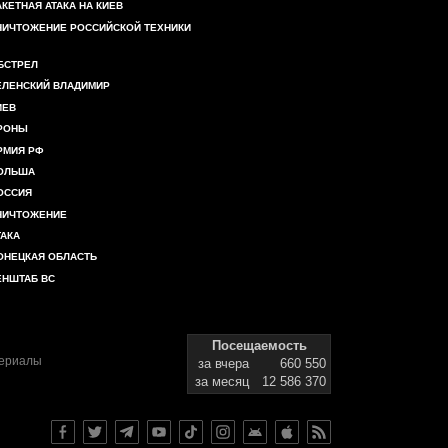
АКЕТНАЯ АТАКА НА КИЕВ
НИЧТОЖЕНИЕ РОССИЙСКОЙ ТЕХНИКИ
БСТРЕЛ
ЕЛЕНСКИЙ ВЛАДИМИР
ИЕВ
РОНЫ
РМИЯ РФ
ОЛЬША
ОССИЯ
НИЧТОЖЕНИЕ
ТАКА
ОНЕЦКАЯ ОБЛАСТЬ
ЕНШТАБ ВС
Посещаемость
териалы
за вчера
660 550
за месяц
12 586 370