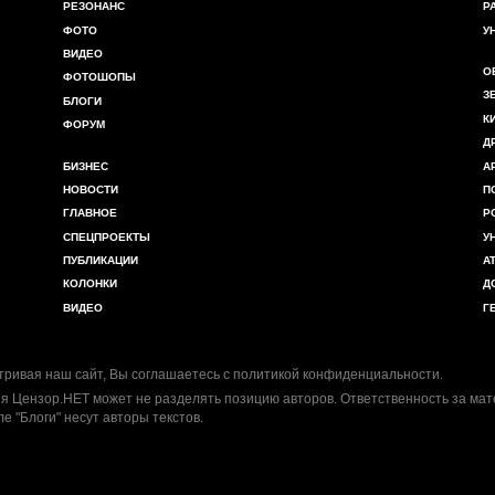
РЕЗОНАНС
Р
ФОТО
У
ВИДЕО
О
ФОТОШОПЫ
З
БЛОГИ
К
ФОРУМ
Д
БИЗНЕС
А
НОВОСТИ
П
ГЛАВНОЕ
Р
СПЕЦПРОЕКТЫ
У
ПУБЛИКАЦИИ
А
КОЛОНКИ
Д
ВИДЕО
Г
ривая наш сайт, Вы соглашаетесь с
политикой конфиденциальности
.
я Цензор.НЕТ может не разделять позицию авторов. Ответственность за ма
ле "Блоги" несут авторы текстов.