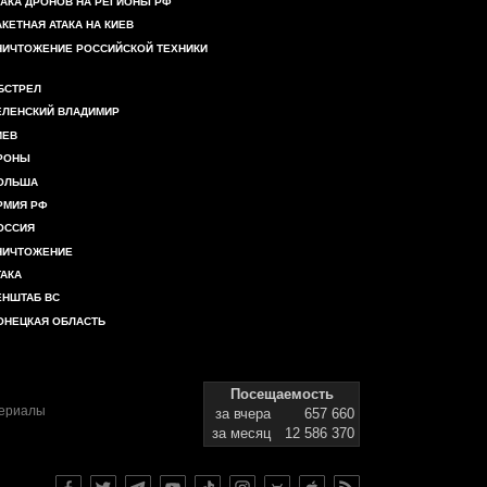
ТАКА ДРОНОВ НА РЕГИОНЫ РФ
АКЕТНАЯ АТАКА НА КИЕВ
НИЧТОЖЕНИЕ РОССИЙСКОЙ ТЕХНИКИ
БСТРЕЛ
ЕЛЕНСКИЙ ВЛАДИМИР
ИЕВ
РОНЫ
ОЛЬША
РМИЯ РФ
ОССИЯ
НИЧТОЖЕНИЕ
ТАКА
ЕНШТАБ ВС
ОНЕЦКАЯ ОБЛАСТЬ
Посещаемость
териалы
за вчера
657 660
за месяц
12 586 370