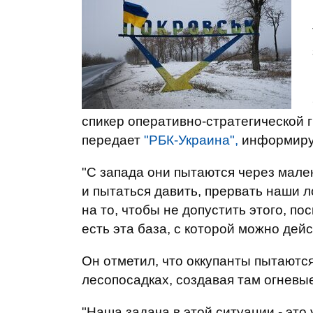
спикер оперативно-стратегической г
передает
"РБК-Украина",
информир
"С запада они пытаются через мален
и пытаться давить, прервать наши 
на то, чтобы не допустить этого, пос
есть эта база, с которой можно дейс
Он отметил, что оккупанты пытаютс
лесопосадках, создавая там огневые
"Наша задача в этой ситуации - это