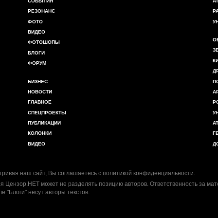
СОБЫТИЯ
А
РЕЗОНАНС
Р
ФОТО
У
ВИДЕО
О
ФОТОШОПЫ
З
БЛОГИ
К
ФОРУМ
Д
БИЗНЕС
П
НОВОСТИ
А
ГЛАВНОЕ
Р
СПЕЦПРОЕКТЫ
У
ПУБЛИКАЦИИ
А
КОЛОНКИ
Г
ВИДЕО
Д
ривая наш сайт, Вы соглашаетесь с
политикой конфиденциальности
.
я Цензор.НЕТ может не разделять позицию авторов. Ответственность за ма
ле "Блоги" несут авторы текстов.