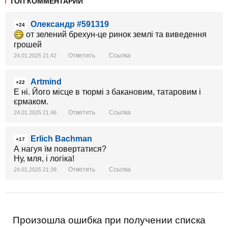
ТОП КОММЕНТАРИИ
Олександр #591319
+24
от зелений брехун-це ринок землі та виведення
грошей
Ответить
Ссылка
24.01.2025 21:42
Artmind
+22
Е ні. Його місце в тюрмі з бакановим, татаровим і
єрмаком.
Ответить
Ссылка
24.01.2025 21:46
Erlich Bachman
+17
А нагуя їм повертатися?
Ну, мля, і логіка!
Ответить
Ссылка
24.01.2025 21:39
Произошла ошибка при получении списка