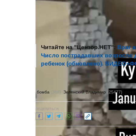
партнерами, чтобы увеличить возм
способность России терроризироват
Дальнобойность важна. Санкции ва
- все делать в единстве и решитель
Читайте на "Цензор.НЕТ":
Враг 
Число пострадавших возросло д
ребенок (обновлено). ВИДЕО+
Автор:
Галина Боцик
бомба
(388)
Зеленский Владимир
(25477)
раке
ПОДЕЛИТЬСЯ: