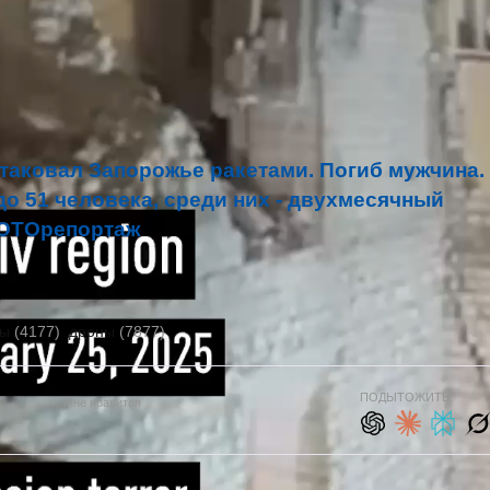
ожности нашей обороны и уменьшить
ь Украину.
жны. Уменьшение цены на нефть важно. Главное
но защищать жизнь", - подчеркнул Зеленский.
атаковал Запорожье ракетами. Погиб мужчина.
о 51 человека, среди них - двухмесячный
ФОТОрепортаж
ты
(4177)
дроны
(7877)
ПОДЫТОЖИТЬ:
Мне нравится