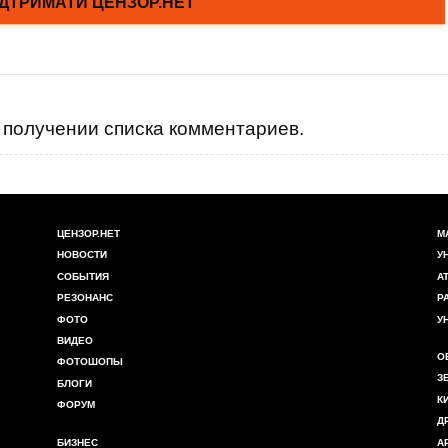
получении списка комментариев.
ЦЕНЗОР.НЕТ
М
НОВОСТИ
У
СОБЫТИЯ
А
РЕЗОНАНС
Р
ФОТО
У
ВИДЕО
О
ФОТОШОПЫ
З
БЛОГИ
К
ФОРУМ
Д
БИЗНЕС
А