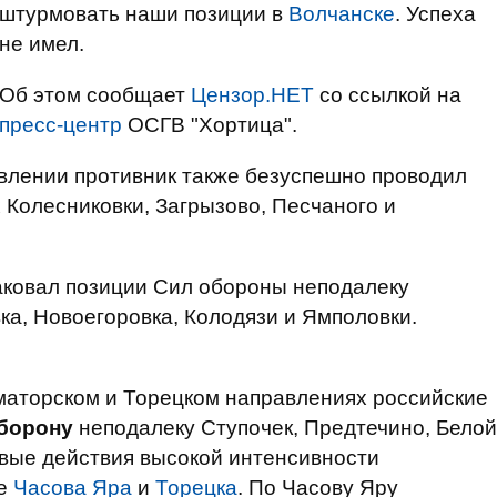
штурмовать наши позиции в
Волчанске
. Успеха
не имел.
Об этом сообщает
Цензор.НЕТ
со ссылкой на
пресс-центр
ОСГВ "Хортица".
авлении противник также безуспешно проводил
 Колесниковки, Загрызово, Песчаного и
аковал позиции Сил обороны неподалеку
ка, Новоегоровка, Колодязи и Ямполовки.
маторском и Торецком направлениях российские
борону
неподалеку Ступочек, Предтечино, Белой
евые действия высокой интенсивности
ке
Часова Яра
и
Торецка
. По Часову Яру