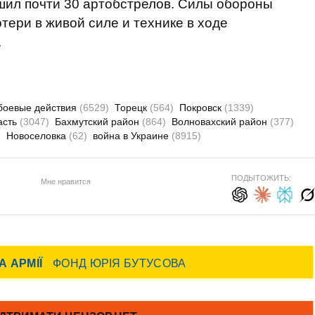
шил почти 30 артобстрелов. Силы обороны
тери в живой силе и технике в ходе
.
боевые действия
(6529)
Торецк
(564)
Покровск
(1339)
асть
(3047)
Бахмутский район
(864)
Волновахский район
(377)
)
Новоселовка
(62)
война в Украине
(8915)
ПОДЫТОЖИТЬ:
Мне нравится