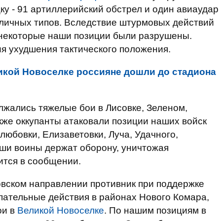
ку - 91 артиллерийский обстрел и один авиаудар
личных типов. Вследствие штурмовых действий
 некоторые наши позиции были разрушены.
 ухудшения тактического положения.
икой Новоселке россияне дошли до стадиона
жались тяжелые бои в Лисовке, Зеленом,
кже оккупанты атаковали позиции наших войск
любовки, Елизаветовки, Луча, Удачного,
аши воины держат оборону, уничтожая
ится в сообщении.
овском направлении противник при поддержке
пательные действия в районах Нового Комара,
ои в
Великой Новоселке
. По нашим позициям в