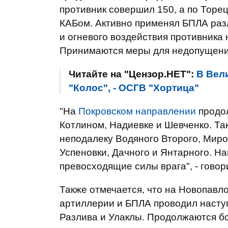
противник совершил 150, а по Торец
КАБом. Активно применял БПЛА раз
и огневого воздействия противника
Принимаются меры для недопущения
Читайте на "Цензор.НЕТ":
В Вел
"Колос", - ОСГВ "Хортица"
"На
Покровском направлении
продол
Котлином, Надиевке и Шевченко. Та
неподалеку Водяного Второго, Миро
Успеновки, Дачного и Янтарного. Н
превосходящие силы врага", - говор
Также отмечается, что на Новопавл
артиллерии и БПЛА проводил насту
Разлива и Улаклы. Продолжаются б