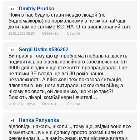
Dmitriy Prudko
+3
Поки в нас будуть ставитись до людей (не
бидломажорів) по нормальному а не як на паРаші,
доти нам не світиме ЄС, НАТО та цивілізований світ.
Ответить
Ссылка
28.01.2025 09:07
Sergii Ustim #596262
+2
Ви праві в тому що ця проблема глобальна, досить
подивитись на рівень пенсійного забезпечення, оті
3000 для людини що все життя пропрацювала. І це
не тільки ЗЕ влада, це всі 30 років нашої
незалежності. А військові теж показова ситуація,
плювали в них, ноги витирали, накликали війну, а
нікому воювати, ой лишенько, що ж це такє?!
Воюють лікарі, комбайнери і вчителі…
Ответить
Ссылка
28.01.2025 10:58
Hanka Panyanka
+1
відповідь, нажаль, ніколи..., тому що, звідки воно все
візьметься... в кінці допису просто розсмішили оті
рекомендації..., я навіть знаю, куди місцева влада з