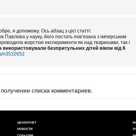
бре, я допоможу. Ось абзац з цієї статті:
ок Павлова у науку, його постать пов'язана з імперським
проводила жорстокі експерименти як над тваринами, так і
 використовували безпритульних дітей віком від 6
/ua/n3532652
получении списка комментариев.
ЦЕНЗОР.НЕТ
М
НОВОСТИ
У
СОБЫТИЯ
Р