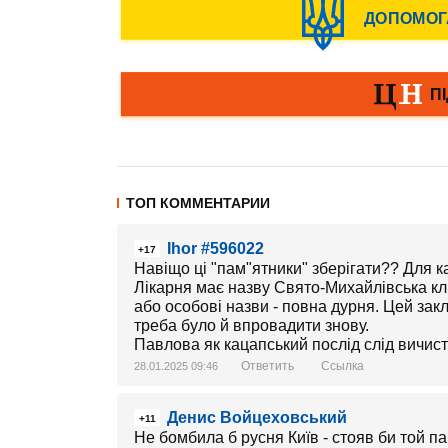
ТОП КОММЕНТАРИИ
Ihor #596022
+17
Навіщо ці "пам"ятники" зберігати?? Для к
Лікарня має назву Свято-Михайлівська клін
або особові назви - повна дурня. Цей зак
треба було й впровадити знову.
Павлова як кацапський послід слід вичисти
Ответить
Ссылка
28.01.2025 09:46
Денис Войцеховський
+11
Не бомбила б русня Київ - стояв би той пам