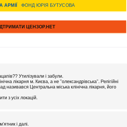
ацапів?? Утилізували і забули.
ічна лікарня м. Києва, а не "олександрівська". Релігійні
лад називався Центральна міська клінічна лікарня, його
ти з усіх локацій.
'ятник і далі.