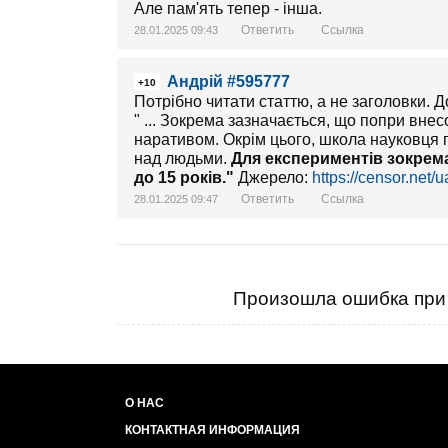
Але пам'ять тепер - інша.
Ответить
Ссылка
28.01.2025 09:43
Андрій #595777
+10
Потрібно читати статтю, а не заголовки. До
" ... Зокрема зазначається, що попри внес
наративом. Окрім цього, школа науковця 
над людьми.
Для експериментів зокрема
до 15 років."
Джерело:
https://censor.net
Ответить
Ссылка
28.01.2025 09:47
Произошла ошибка при 
О НАС
КОНТАКТНАЯ ИНФОРМАЦИЯ