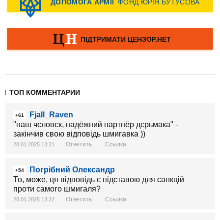
ТОП КОММЕНТАРИИ
Fjall_Raven
+61
"наш чєловєк, надёжний партнёр дєрьмака" -
закінчив свою відповідь шмигавка ))
Ответить
Ссылка
28.01.2025 13:21
Погрібний Олександр
+54
То, може, ця відповідь є підставою для санкцій
проти самого шмигаля?
Ответить
Ссылка
28.01.2025 13:22