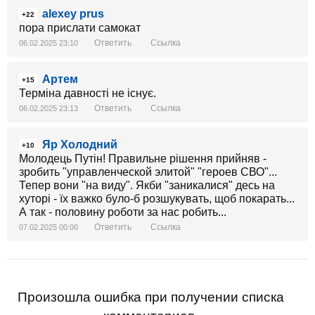
alexey prus
+22
пора прислати самокат
Ответить
Ссылка
06.02.2025 23:10
Артем
+15
Терміна давності не існує.
Ответить
Ссылка
06.02.2025 23:13
Яр Холодний
+10
Молодець Путін! Правильне рішення прийняв -
зробить "управленческой элитой" "героев СВО"...
Тепер вони "на виду". Якби "заникалися" десь на
хуторі - їх важко було-б розшукувать, щоб покарать...
А так - половину роботи за нас робить...
Ответить
Ссылка
07.02.2025 00:00
Произошла ошибка при получении списка