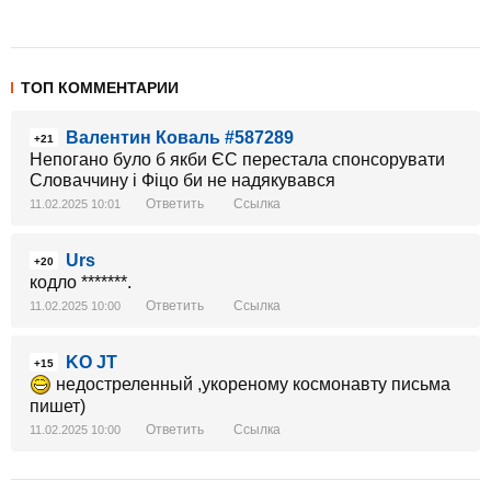
ТОП КОММЕНТАРИИ
Валентин Коваль #587289
+21
Непогано було б якби ЄС перестала спонсорувати
Словаччину і Фіцо би не надякувався
Ответить
Ссылка
11.02.2025 10:01
Urs
+20
кодло *******.
Ответить
Ссылка
11.02.2025 10:00
KO JT
+15
недостреленный ,укореному космонавту письма
пишет)
Ответить
Ссылка
11.02.2025 10:00