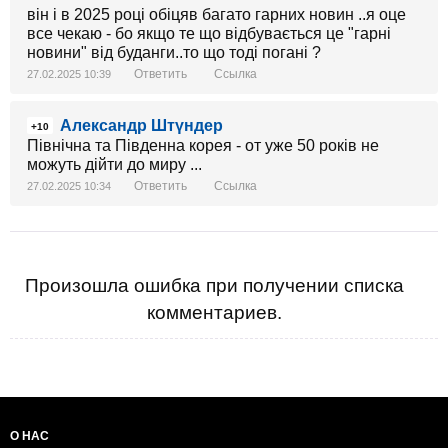
він і в 2025 році обіцяв багато гарних новин ..я оце
все чекаю - бо якщо те що відбувається це "гарні
новини" від буданги..то що тоді погані ?
Ответить
Ссылка
27.02.2025 10:39
Александр Штүндер
+10
Північна та Південна корея - от уже 50 років не
можуть дійти до миру ...
Ответить
Ссылка
27.02.2025 10:34
Произошла ошибка при получении списка
комментариев.
О НАС