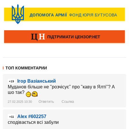
ТОП КОММЕНТАРИИ
Ігор Вазіанський
+19
Муданов більше не "розчісує" про "каву в Ялті"? А
шо так?
Ответить
Ссылка
27.02.2025 10:30
Alex #602257
+11
сподівається всі забули