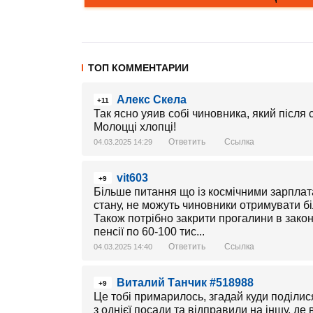
ТОП КОММЕНТАРИИ
Алекс Скела
+11
Так ясно уяив собі чиновника, який після 
Молоцці хлопці!
Ответить
Ссылка
04.03.2025 14:29
vit603
+9
Більше питання що із космічними зарплат
стану, не можуть чиновники отримувати бі
Також потрібно закрити прогалини в закон
пенсії по 60-100 тис...
Ответить
Ссылка
04.03.2025 14:40
Виталий Танчик #518988
+9
Це тобі примарилось, згадай куди поділис
з однієї посади та відправили на іншу, де 