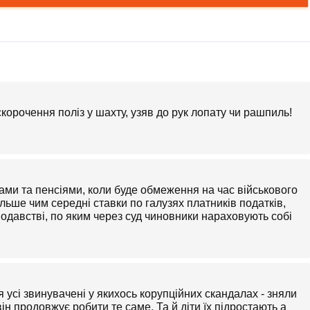
скорочення поліз у шахту, узяв до рук лопату чи рашпиль!
ами та пенсіями, коли буде обмеження на час військового
льше чим середні ставки по галузях платників податків,
одавстві, по яким через суд чиновники нараховують собі
я усі звинувачені у якихось корупційних скандалах - зняли
він продовжує робити те саме. Та й діти їх підростають а