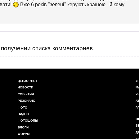
увати!
Вже 6 років "зелені" керують країною - й кому
получении списка комментариев.
ЦЕНЗОР.НЕТ
У
НОВОСТИ
М
СОБЫТИЯ
У
РЕЗОНАНС
А
ФОТО
Р
ВИДЕО
О
ФОТОШОПЫ
З
БЛОГИ
Д
ФОРУМ
К