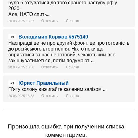
було б готуватися до того сраного наступу рф у
2030.
Але, НАТО спить...
Ответить
Ссылка
20.03.2025 13:37
Володимир Коржов #575140
+3
Насправді це не про другий фронт, це про готовність
до російського вторгнення. Ніхто поки що
впрягатися за нас не готовий, чекають чим все
закінчуватиметься, потім подумають...
Ответить
Ссылка
20.03.2025 13:38
Юрист Правильный
+3
П'яту колону вижигайте каленим залізом ...
Ответить
Ссылка
20.03.2025 13:38
Произошла ошибка при получении списка
комментариев.