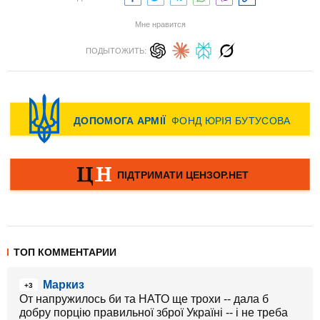
Мне нравится
ПОДЫТОЖИТЬ:
ТОП КОММЕНТАРИИ
Маркиз
+3
От напружилось би та НАТО ще трохи -- дала б
добру порцію правильної зброї Україні -- і не треба