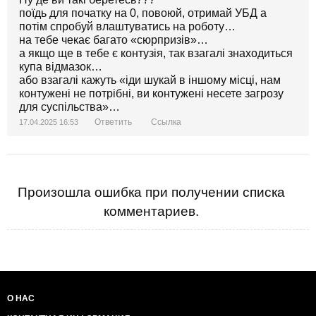
поїдь для початку на 0, повоюй, отримай УБД а
потім спробуй влаштуватись на роботу…
на тебе чекає багато «сюрпризів»…
а якщо ще в тебе є контузія, так взагалі знаходиться
купа відмазок…
або взагалі кажуть «іди шукай в іншому місці, нам
контужені не потрібні, ви контужені несете загрозу
для суспільства»…
Ответить
Ссылка
17.04.2025 16:53
Произошла ошибка при получении списка
комментариев.
О НАС