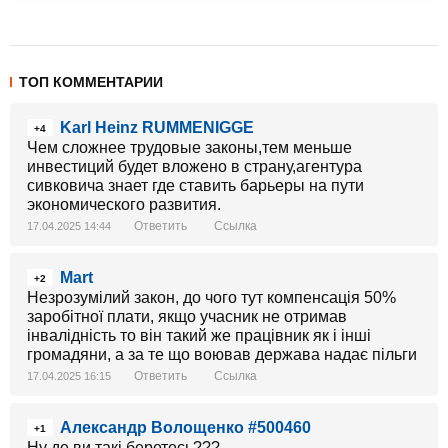
ТОП КОММЕНТАРИИ
Karl Heinz RUMMENIGGE
+4
Чем сложнее трудовые законы,тем меньше
инвестиций будет вложено в страну,агентура
сивковича знает где ставить барьеры на пути
экономического развития.
Ответить
Ссылка
17.04.2025 14:44
Mart
+2
Незрозумілий закон, до чого тут компенсація 50%
заробітної плати, якщо учасник не отримав
інвалідність то він такий же працівник як і інші
громадяни, а за те що воював держава надає пільги
Ответить
Ссылка
17.04.2025 16:15
Александр Волощенко #500460
+1
Ну де ви такі беретесь???