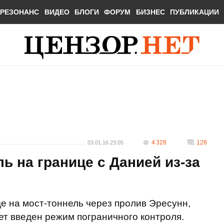
РЕЗОНАНС
ВИДЕО
БЛОГИ
ФОРУМ
БИЗНЕС
ПУБЛИКАЦИИ
4 328
128
03.01.16 23:05
ь на границе с Данией из-за
де на мост-тоннель через пролив Эресунн,
т введен режим пограничного контроля.