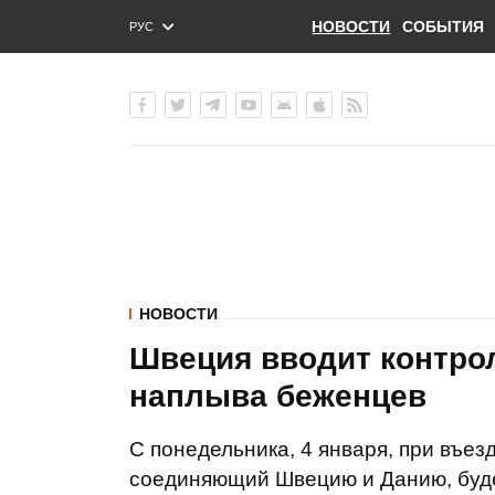
НОВОСТИ
СОБЫТИЯ
РУС
ENG
УКР
НОВОСТИ
Швеция вводит контрол
наплыва беженцев
С понедельника, 4 января, при въез
соединяющий Швецию и Данию, буде