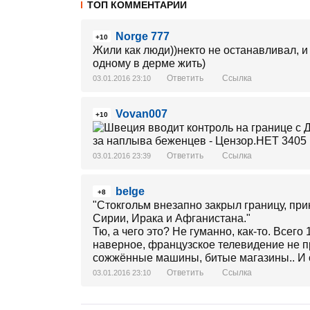
ТОП КОММЕНТАРИИ
Norge 777
+10
Жили как люди))некто не останавливал, и
одному в дерме жить)
Ответить
Ссылка
03.01.2016 23:10
Vovan007
+10
Ответить
Ссылка
03.01.2016 23:39
belge
+8
"Стокгольм внезапно закрыл границу, при
Сирии, Ирака и Афганистана."
Тю, а чего это? Не гуманно, как-то. Всего
наверное, французское телевидение не пр
сожжённые машины, битые магазины.. И о
Ответить
Ссылка
03.01.2016 23:10