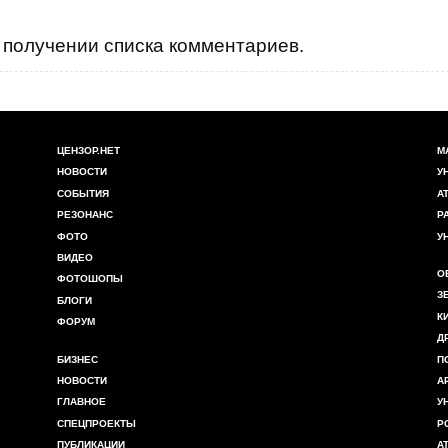
получении списка комментариев.
ЦЕНЗОР.НЕТ
М
НОВОСТИ
У
СОБЫТИЯ
А
РЕЗОНАНС
Р
ФОТО
У
ВИДЕО
О
ФОТОШОПЫ
З
БЛОГИ
К
ФОРУМ
Д
БИЗНЕС
П
НОВОСТИ
А
ГЛАВНОЕ
У
СПЕЦПРОЕКТЫ
Р
ПУБЛИКАЦИИ
А