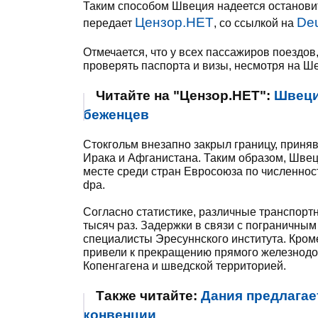
Таким способом Швеция надеется остановит
Цензор.НЕТ
Deu
передает
, со ссылкой на
Отмечается, что у всех пассажиров поездов
проверять паспорта и визы, несмотря на Ш
Читайте на "Цензор.НЕТ":
Швеци
беженцев
Стокгольм внезапно закрыл границу, приняв
Ирака и Афганистана. Таким образом, Швец
месте среди стран Евросоюза по численнос
dpa.
Согласно статистике, различные транспорт
тысяч раз. Задержки в связи с пограничным
специалисты Эресуннского института. Кром
привели к прекращению прямого железнод
Копенгагена и шведской территорией.
Также читайте:
Дания предлагае
конвенции