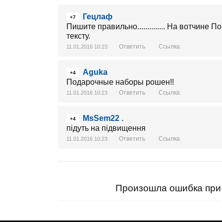
Гецлаф
+7
Пишите правильно.............. На вотчине П
тексту.
Ответить
Ссылка
11.01.2016 10:23
Aguka
+4
Подарочные наборы рошен!!
Ответить
Ссылка
11.01.2016 10:23
MsSem22 .
+4
підуть на підвищення
Ответить
Ссылка
11.01.2016 10:23
Произошла ошибка при 