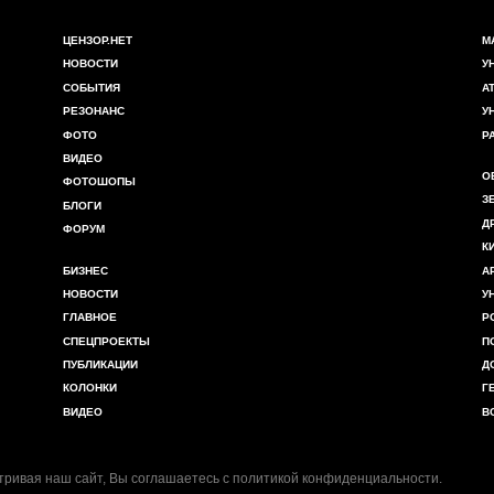
ЦЕНЗОР.НЕТ
М
НОВОСТИ
У
СОБЫТИЯ
А
РЕЗОНАНС
У
ФОТО
Р
ВИДЕО
О
ФОТОШОПЫ
З
БЛОГИ
Д
ФОРУМ
К
БИЗНЕС
А
НОВОСТИ
У
ГЛАВНОЕ
Р
СПЕЦПРОЕКТЫ
П
ПУБЛИКАЦИИ
Д
КОЛОНКИ
Г
ВИДЕО
В
ривая наш сайт, Вы соглашаетесь с
политикой конфиденциальности
.