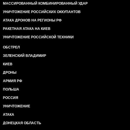
может обернуться большим плюсом для российской
МАССИРОВАННЫЙ КОМБИНИРОВАННЫЙ УДАР
экономики. Надгробный крест, что ли?
15. Как россия борется с кризисом? Ждет, когда
УНИЧТОЖЕНИЕ РОССИЙСКИХ ОККУПАНТОВ
опять подорожает нефть. Тянет на Нобелевскую
АТАКА ДРОНОВ НА РЕГИОНЫ РФ
премию по экономике.
16. Менты в Сочи пошли на дидов! Низабудим,
РАКЕТНАЯ АТАКА НА КИЕВ
нипрастим! Бандеровская многоходовочка:
УНИЧТОЖЕНИЕ РОССИЙСКОЙ ТЕХНИКИ
заселили Кубань "хохлами", которые ждали
удобного момента, чтобы начать
ОБСТРЕЛ
Майданhttp://www.newsru.com/russia/15jan2016/sochi.htm
ЗЕЛЕНСКИЙ ВЛАДИМИР
- фото и видео (Пенсионеры перекрыли главные
улицы Сочи и Краснодара, требуя вернуть льготы на
КИЕВ
проезд). Передайте кто-нибудь в Краснодар и Сочи,
что крымские пенсионеры в количестве 600 000 за
ДРОНЫ
проезд не платят, а россию всё чаще хают. Пригрели
АРМИЯ РФ
предателей на груди?
17. Сочинские пенсионеры утерли нос
ПОЛЬША
дальнобоямhttps://www.youtube.com/watch?
РОССИЯ
v=aWiqSmm3Bbs (видео). А ведь могли просто
пойти и добыть еды из мусорников, ведь
УНИЧТОЖЕНИЕ
пенсионеры нефтяной державы, как ни как
АТАКА
https://www.youtube.com/watch?v=QpND51yGIGk
(видео ужасает). А краснодарские пенсионеры
ДОНЕЦКАЯ ОБЛАСТЬ
теперь завидуют одесским, где бензин дороже,