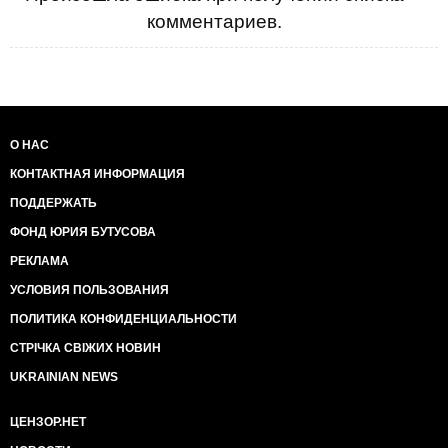
счётуhttps://twitter.com/sevastopol_info/status/68795513
комментариев.
(скрин новостей за разные периоды). Эксперты
сомневаются, что мост может быть построен
http://ru.krymr.com/content/news/27489717.html (статья
и аудио).
8. "Мэр" Симферополя вместо того, чтобы заняться
уборкой мусора, летал над городом с иконой
http://fresh.org.ua/novosti/113470/simferopol-obleteli-
О НАС
na-vertolete-s-ikonoy_2016-01-14 (фото). А ещё
КОНТАКТНАЯ ИНФОРМАЦИЯ
собираются молиться за спасение и сохранение
курортного
ПОДДЕРЖАТЬ
сезонаhttp://www.qha.com.ua/ru/obschestvo/v-krimu-
ФОНД ЮРИЯ БУТУСОВА
pomolyatsya-za-spasenie-i-sohranenie-kurortnogo-
sezona/153670/ . Некое православно-гэбэшное
РЕКЛАМА
мракобесие прошло и в Севастополе: менты, попы,
УСЛОВИЯ ПОЛЬЗОВАНИЯ
шалманыhttps://twitter.com/KrimRt/status/6876684522832
(фото). Мне иногда кажется, что я во сне. Идиотизм
ПОЛИТИКА КОНФИДЕНЦИАЛЬНОСТИ
набирает обороты.
9. В разговорах на улице тема братания не
СТРІЧКА СВІЖИХ НОВИН
всплывает. До сих пор слышу "хохлы замерзают",
UKRAINIAN NEWS
"дефолт", "На Киев!". И, конечно же, "правосеки".
10. Логично: после того, как Украина перестала
ЦЕНЗОР.НЕТ
закупать газ у россии, Федеральная
антимонопольная служба запретила Газпрому