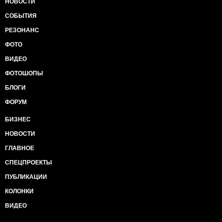
НОВОСТИ
называть себя национальным достоянием
СОБЫТИЯ
http://www.interfax.ru/business/489674
11. Экономика россии - это человек, который ничему
РЕЗОНАНС
не обучившись, 15 лет жил на аренду доставшейся
от бабушки квартиры, а потом она
ФОТО
сгорелаhttp://sevastopol.su/world.php?id=83716
ВИДЕО
(прим. Глава Сбербанка рф Греф, заявил, что эра
нефти закончилась и они проиграли. У
ФОТОШОПЫ
севастопольской ваты в комментариях знатно
БЛОГИ
подгорает).
12. Почему вата так много пьёт? Шоб пукан ярче
ФОРУМ
бомбило?
БИЗНЕС
13. "россия проиграла конкуренцию в мире, надо
сказать честно - мы отстали" - заявил Греф.
НОВОСТИ
Бхахаха))) да ладно? Меня тут третий год убеждают,
что всё супер. Срочно запишите Грефа в
ГЛАВНОЕ
бандеровцы и фашисты. (прим. Крымская вата его
СПЕЦПРОЕКТЫ
давно в пятую колонну записали после того, как он
сказал, что Сбербанк вернётся только в украинский
ПУБЛИКАЦИИ
Крымhttp://news.allcrimea.net/news/2015/8/1/gref-
КОЛОНКИ
zayavil-chto-dlya-sberbanka-krym-ne-rossiya-42064/ -
ссылка).
ВИДЕО
14. По Рен-ТВ сказали, что снижение цен на нефть,