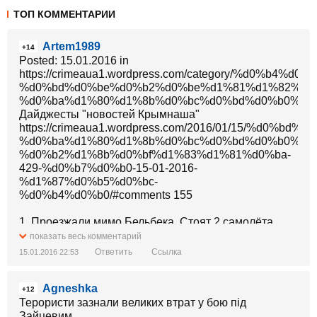
ТОП КОММЕНТАРИИ
Artem1989
+14
Posted: 15.01.2016 in
https://crimeaua1.wordpress.com/category/%d0%
%d0%bd%d0%be%d0%b2%d0%be%d1%81%d1%82%d0
%d0%ba%d1%80%d1%8b%d0%bc%d0%bd%d0%b0%d1%
Дайджесты "новостей Крымнаша"
https://crimeaua1.wordpress.com/2016/01/15/%d0
%d0%ba%d1%80%d1%8b%d0%bc%d0%bd%d0%b0%d1
%d0%b2%d1%8b%d0%bf%d1%83%d1%81%d0%ba-
429-%d0%b7%d0%b0-15-01-2016-
%d1%87%d0%b5%d0%bc-
%d0%b4%d0%b0/#comments 155
1. Проезжали мимо Бельбека. Стоят 2 самолёта
(пасс), а на подъезде к аэропорту штук 15 военных
показать весь комментарий
крытых машин для перевозки солдат. (прим. На
Ответить
Ссылка
15.01.2016 22:53
админгранице с материковой Украиной был замечен
вертолёт оккупантов. Разведка? Провокация?
Agneshka
http://www.sobytiya.info/news/16/59255 - ссылка).
+12
2. В Ялте на стадионе полиция оккупантов проводит
Терористи зазнали великих втрат у бою під
учения со щитами и дубинками. Учатся защищаться
Зайцевим