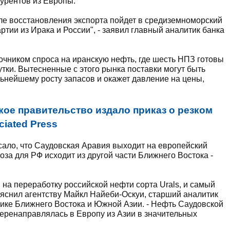
курентов из Европы.
сле восстановления экспорта пойдет в средиземноморский
артии из Ирака и России", - заявил главный аналитик банка
очником спроса на иранскую нефть, где шесть НПЗ готовы
утки. Вытесненные с этого рынка поставки могут быть
ьнейшему росту запасов и окажет давление на цены,
кое правительство издало приказ о резком
iated Press
исало, что Саудовская Аравия выходит на европейский
за для РФ исходит из другой части Ближнего Востока -
а переработку российской нефти сорта Urals, и самый
 пояснил агентству Майкл Найеби-Оскуи, старший аналитик
гетике Ближнего Востока и Южной Азии. - Нефть Саудовской
перенаправлялась в Европу из Азии в значительных