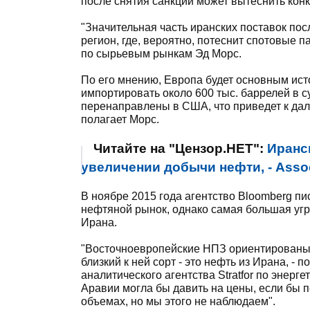
после снятия санкций может вытеснить кон
"Значительная часть иранских поставок по
регион, где, вероятно, потеснит спотовые п
по сырьевым рынкам Эд Морс.
По его мнению, Европа будет основным ист
импортировать около 600 тыс. баррелей в с
перенаправлены в США, что приведет к дал
полагает Морс.
Читайте на "Цензор.НЕТ":
Иранс
увеличении добычи нефти, - Assoc
В ноябре 2015 года агентство Bloomberg п
нефтяной рынок, однако самая большая угро
Ирана.
"Восточноевропейские НПЗ ориентированы н
близкий к ней сорт - это нефть из Ирана, -
аналитического агентства Stratfor по энер
Аравии могла бы давить на цены, если бы 
объемах, но мы этого не наблюдаем".