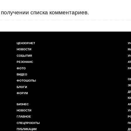
получении списка комментариев.
ЦЕНЗОР.НЕТ
У
НОВОСТИ
М
СОБЫТИЯ
У
РЕЗОНАНС
А
ФОТО
Р
ВИДЕО
О
ФОТОШОПЫ
З
БЛОГИ
Д
ФОРУМ
К
БИЗНЕС
А
НОВОСТИ
У
ГЛАВНОЕ
Р
СПЕЦПРОЕКТЫ
П
ПУБЛИКАЦИИ
Д