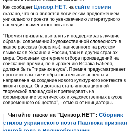
Цензор.НЕТ
сайте премии
Как сообщает
, на
сказано, что она является логическим продолжением
уникального проекта по увековечению литературного
наследия знаменитого писателя.
"Премия призвана выявлять и поддерживать лучшие
образцы современной художественной словесности в
жанре рассказа (новеллы), написанного на русском
языке как в Украине и России, так и в других странах
мира. Основным критерием отбора произведений на
соискание премии, по выражению Исаака Бабеля,
должна быть "тирания вкуса". Премия предусматривает
просветительские и образовательные аспекты и
направлена на создание нового культурного контекста в
жизни города. Она должна стать инновационной
творческой площадкой и претендовать на
формирование эстетических и художественных вкусов
современного общества", - отмечают инициаторы.
Читайте также на "Цензор.НЕТ":
Сборник
стихов украинского поэта Павлюка признан
книгой года в Великобритании