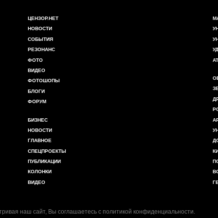
ЦЕНЗОР.НЕТ
М
НОВОСТИ
У
СОБЫТИЯ
У
РЕЗОНАНС
У
ФОТО
А
ВИДЕО
О
ФОТОШОПЫ
З
БЛОГИ
Д
ФОРУМ
Р
БИЗНЕС
А
НОВОСТИ
У
ГЛАВНОЕ
Д
СПЕЦПРОЕКТЫ
К
ПУБЛИКАЦИИ
П
КОЛОНКИ
В
ВИДЕО
Г
ривая наш сайт, Вы соглашаетесь с
политикой конфиденциальности
.