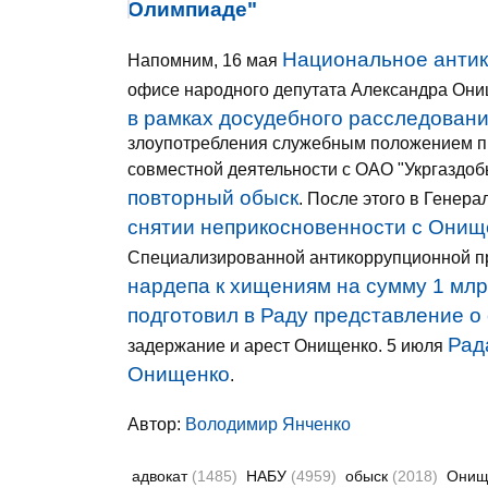
Олимпиаде"
Национальное антик
Напомним, 16 мая
офисе народного депутата Александра Они
в рамках досудебного расследовани
злоупотребления служебным положением пр
совместной деятельности с ОАО "Укргаздо
повторный обыск
. После этого в Генер
снятии неприкосновенности с Онищ
Специализированной антикоррупционной п
нардепа к хищениям на сумму 1 млр
подготовил в Раду представление о
Рад
задержание и арест Онищенко. 5 июля
Онищенко
.
Автор:
Володимир Янченко
адвокат
(1485)
НАБУ
(4959)
обыск
(2018)
Онищ