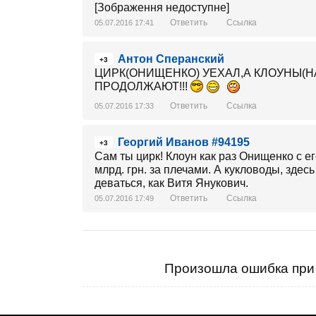
[Зображення недоступне]
Ответить
Ссылка
05.07.2016 17:41
Антон Сперанский
+3
ЦИРК(ОНИЩЕНКО) УЕХАЛ,А КЛОУНЫ(Н
ПРОДОЛЖАЮТ!!!
Ответить
Ссылка
05.07.2016 17:33
Георгий Иванов #94195
+3
Сам ты цирк! Клоун как раз Онищенко с е
млрд. грн. за плечами. А кукловоды, здес
деваться, как Витя Янукович.
Ответить
Ссылка
05.07.2016 17:49
Произошла ошибка при 