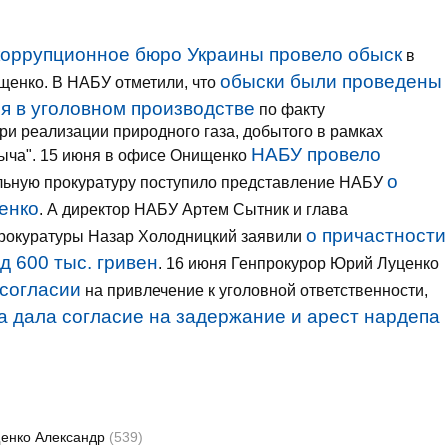
оррупционное бюро Украины провело обыск
в
обыски были проведены
щенко. В НАБУ отметили, что
я в уголовном производстве
по факту
и реализации природного газа, добытого в рамках
НАБУ провело
быча". 15 июня в офисе Онищенко
о
альную прокуратуру поступило представление НАБУ
енко
. А директор НАБУ Артем Сытник и глава
о причастности
рокуратуры Назар Холодницкий заявили
д 600 тыс. гривен
. 16 июня Генпрокурор Юрий Луценко
 согласии
на привлечение к уголовной ответственности,
а дала согласие на задержание и арест нардепа
енко Александр
(539)