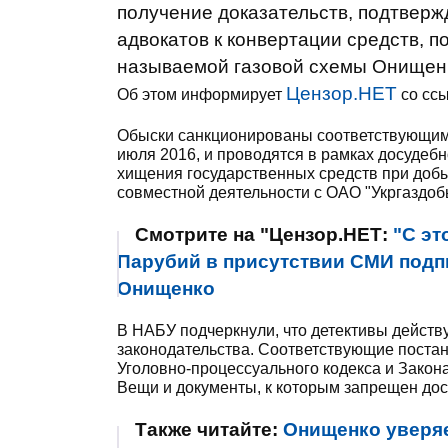
получение доказательств, подтвер
адвокатов к конвертации средств, п
называемой газовой схемы Онищен
Цензор.НЕТ
Об этом информирует
со ссы
Обыски санкционированы соответствующим
июля 2016, и проводятся в рамках досудеб
хищения государственных средств при добы
совместной деятельности с ОАО "Укргаздоб
Смотрите на "Цензор.НЕТ:
"С эт
Парубий в присутствии СМИ подпи
Онищенко
В НАБУ подчеркнули, что детективы действ
законодательства. Соответствующие поста
Уголовно-процессуального кодекса и Закона
Вещи и документы, к которым запрещен дост
Также читайте:
Онищенко уверяет