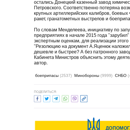
остались Донецкий казенный завод химичес
Петровского. Соответственно потеряна во
крупных артиллерийских калибров, боевых 
ракет, гранатометных выстрелов и боеприп
По словам Менделеева, инициативу по зап
предприятиях в начале 2015 года "зарубил
экспертным оценкам, для реализации этого 
"Резолюцию на документ А.Яценюк наложил 
дешевле и быстрее? А без патронного завод
Кабинета Министров объяснить этому деятел
автор.
боеприпасы
(2537)
Минобороны
(9999)
СНБО
(
ПОДЕЛИТЬСЯ: