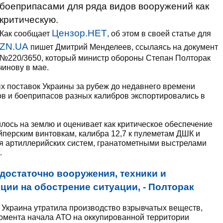
боеприпасами для ряда видов вооружений как
критическую.
Цензор.НЕТ
Как сообщает
, об этом в своей статье для
ZN.UA
пишет Дмитрий Менделеев, ссылаясь на документ
№220/3650, который министр обороны Степан Полторак
инову в мае.
х поставок Украины за рубеж до недавнего времени
в и боеприпасов разных калибров экспортировались в
лось на землю и оценивает как критическое обеспечение
йперским винтовкам, калибра 12,7 к пулеметам ДШК и
ля артиллерийских систем, гранатометными выстрелами
.
 достаточно вооружения, техники и
ции на обострение ситуации, - Полторак
у Украина утратила производство взрывчатых веществ,
 момента начала АТО на оккупированной территории