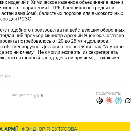
ких изделий и Химическое казенное объединение имени
зможность снаряжения ПТРК, боеприпасов средних и
частей авиабомб, балистных порохов для высокоточных
асов для РСЗО.
уску подобного производства на действующих оборонных
" тогдашний премьер-министр Арсений Яценюк. Согласно
проекта потребовалось от 20 до 25 млн долларов.
собственноручно. Дословно это выглядит так: "А можно
а это ни к чему". Не смогли эксперты из секретариата
ю, что патронный завод здесь ни при чем", - заключил
4494)
ПОДЫТОЖИТЬ:
Мне нравится
5