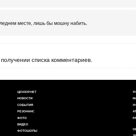
леднем месте, лишь бы мошну набить.
получении списка комментариев.
ЦЕНЗОР.НЕТ
У
НОВОСТИ
М
СОБЫТИЯ
У
РЕЗОНАНС
А
ФОТО
Р
ВИДЕО
О
ФОТОШОПЫ
З