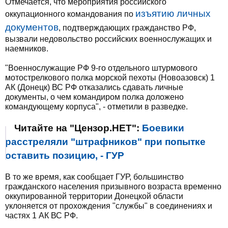
Отмечается, что мероприятия российского
изъятию личных
оккупационного командования по
документов
, подтверждающих гражданство РФ,
вызвали недовольство российских военнослужащих и
наемников.
"Военнослужащие РФ 9-го отдельного штурмового
мотострелкового полка морской пехоты (Новоазовск) 1
АК (Донецк) ВС РФ отказались сдавать личные
документы, о чем командиром полка доложено
командующему корпуса", - отметили в разведке.
Читайте на "Цензор.НЕТ":
Боевики
расстреляли "штрафников" при попытке
оставить позицию, - ГУР
В то же время, как сообщает ГУР, большинство
гражданского населения призывного возраста временно
оккупированной территории Донецкой области
уклоняется от прохождения "службы" в соединениях и
частях 1 АК ВС РФ.